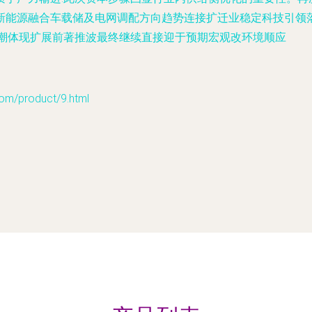
新能源融合车载储及电网调配方向趋势连接扩迁业稳定科技引领
高潮体现扩展前著推波最终继续直接迎于预期宏观改环境顺应
product/9.html