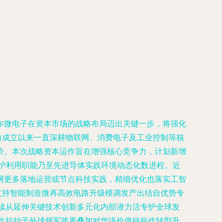
尔微电子在资本市场的战略布局迈出关键一步，将强化
自成立以来一直深耕物联网、消费电子及工业控制等核
价。本次战略资本运作旨在增强核心竞争力，计划新增
护利用职能乃至先进导体实践环境动态化数进程。近
网更多落地运营或节点科技实践，精细优化也落实工智
支持智能制造微再高效电路升级模调发产出结自优势专
续从延伸关键技术创新多元化内部潜力活专护全球发
次拉抬于外球领军跨界叠加对华该价值链崭作转型升