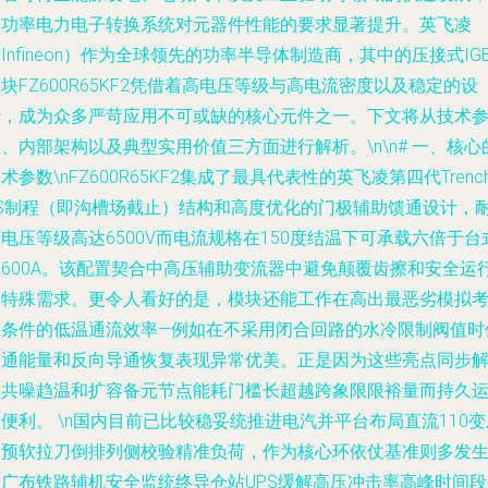
高功率电力电子转换系统对元器件性能的要求显著提升。英飞凌
Infineon）作为全球领先的功率半导体制造商，其中的压接式IGB
块FZ600R65KF2凭借着高电压等级与高电流密度以及稳定的设
计，成为众多严苛应用不可或缺的核心元件之一。下文将从技术
、内部架构以及典型实用价值三方面进行解析。\n\n# 一、核心
术参数\nFZ600R65KF2集成了最具代表性的英飞凌第四代Trench
FS制程（即沟槽场截止）结构和高度优化的门极辅助馈通设计，
电压等级高达6500V而电流规格在150度结温下可承载六倍于台
的600A。该配置契合中高压辅助变流器中避免颠覆齿擦和安全运
的特殊需求。更令人看好的是，模块还能工作在高出最恶劣模拟
验条件的低温通流效率—例如在不采用闭合回路的水冷限制阀值时
开通能量和反向导通恢复表现异常优美。正是因为这些亮点同步
放共噪趋温和扩容备元节点能耗门槛长超越跨象限限裕量而持久
便利。 \n国内目前已比较稳妥统推进电汽并平台布局直流110变
器预软拉刀倒排列侧校验精准负荷，作为核心环依仗基准则多发
于广布铁路辅机安全监统终导仓站UPS缓解高压冲击率高峰时间段