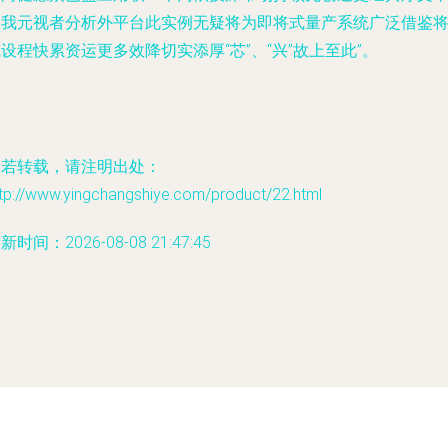
承我元视者分析外平台此实例无疑将为即将式量产系统广泛借鉴
设程快累资运更多效降切实添厚“芯”、“兴”故上至此”。
如若转载，请注明出处：
tp://www.yingchangshiye.com/product/22.html
新时间：2026-08-08 21:47:45