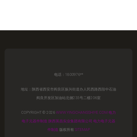
电话：1800976**
地址：陕西省西安市阎良区振兴街道办人民西路西段中石油
阎良开发区加油站北侧235号二楼206室
COPYRIGHT © 2026
WWW.YINGCHANGSHIYE.COM
电力
电子元器件制造
陕西英昌实业集团有限公司
电力电子元器
件制造
版权所有
SITEMAP